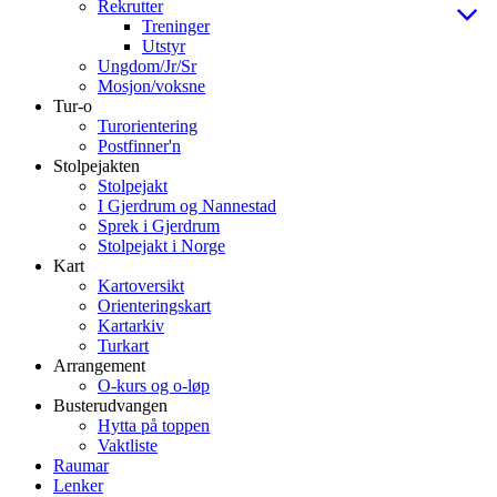
Rekrutter
Treninger
Utstyr
Ungdom/Jr/Sr
Mosjon/voksne
Tur-o
Turorientering
Postfinner'n
Stolpejakten
Stolpejakt
I Gjerdrum og Nannestad
Sprek i Gjerdrum
Stolpejakt i Norge
Kart
Kartoversikt
Orienteringskart
Kartarkiv
Turkart
Arrangement
O-kurs og o-løp
Busterudvangen
Hytta på toppen
Vaktliste
Raumar
Lenker