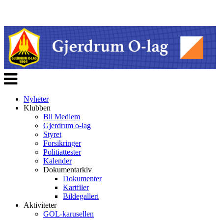
Veksle
navigasjon
Nyheter
Klubben
Bli Medlem
Gjerdrum o-lag
Styret
Forsikringer
Politiattester
Kalender
Dokumentarkiv
Dokumenter
Kartfiler
Bildegalleri
Aktiviteter
GOL-karusellen