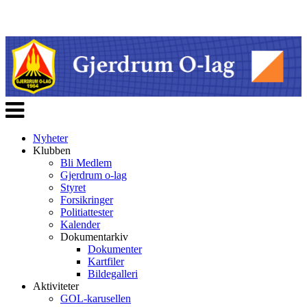
Veksle
navigasjon
Nyheter
Klubben
Bli Medlem
Gjerdrum o-lag
Styret
Forsikringer
Politiattester
Kalender
Dokumentarkiv
Dokumenter
Kartfiler
Bildegalleri
Aktiviteter
GOL-karusellen