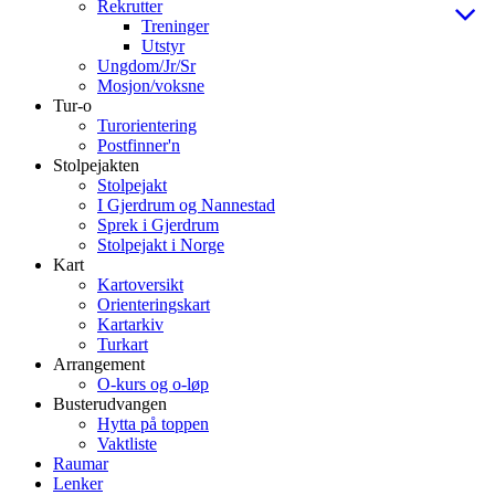
Rekrutter
Treninger
Utstyr
Ungdom/Jr/Sr
Mosjon/voksne
Tur-o
Turorientering
Postfinner'n
Stolpejakten
Stolpejakt
I Gjerdrum og Nannestad
Sprek i Gjerdrum
Stolpejakt i Norge
Kart
Kartoversikt
Orienteringskart
Kartarkiv
Turkart
Arrangement
O-kurs og o-løp
Busterudvangen
Hytta på toppen
Vaktliste
Raumar
Lenker