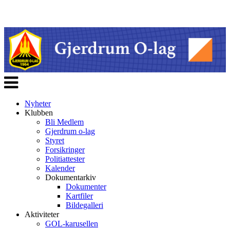
Veksle
navigasjon
Nyheter
Klubben
Bli Medlem
Gjerdrum o-lag
Styret
Forsikringer
Politiattester
Kalender
Dokumentarkiv
Dokumenter
Kartfiler
Bildegalleri
Aktiviteter
GOL-karusellen