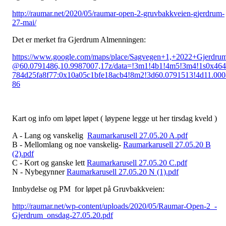
http://raumar.net/2020/05/raumar-open-2-gruvbakkveien-gjerdrum-
27-mai/
Det er merket fra Gjerdrum Almenningen:
https://www.google.com/maps/place/Sagvegen+1,+2022+Gjerdrum
@60.0791486,10.9987007,17z/data=!3m1!4b1!4m5!3m4!1s0x46
784d25fa8f77:0x10a05c1bfe18acb4!8m2!3d60.0791513!4d11.000
86
Kart og info om løpet løpet ( løypene legge ut her tirsdag kveld )
A - Lang og vanskelig
Raumarkarusell 27.05.20 A.pdf
B - Mellomlang og noe vanskelig-
Raumarkarusell 27.05.20 B
(2).pdf
C - Kort og ganske lett
Raumarkarusell 27.05.20 C.pdf
N - Nybegynner
Raumarkarusell 27.05.20 N (1).pdf
Innbydelse og PM for løpet på Gruvbakkveien:
http://raumar.net/wp-content/uploads/2020/05/Raumar-Open-2_-
Gjerdrum_onsdag-27.05.20.pdf