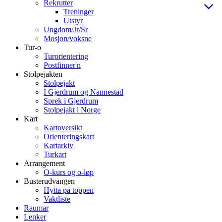
Rekrutter
Treninger
Utstyr
Ungdom/Jr/Sr
Mosjon/voksne
Tur-o
Turorientering
Postfinner'n
Stolpejakten
Stolpejakt
I Gjerdrum og Nannestad
Sprek i Gjerdrum
Stolpejakt i Norge
Kart
Kartoversikt
Orienteringskart
Kartarkiv
Turkart
Arrangement
O-kurs og o-løp
Busterudvangen
Hytta på toppen
Vaktliste
Raumar
Lenker