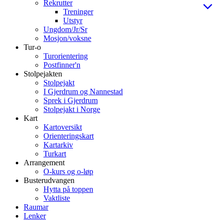
Rekrutter
Treninger
Utstyr
Ungdom/Jr/Sr
Mosjon/voksne
Tur-o
Turorientering
Postfinner'n
Stolpejakten
Stolpejakt
I Gjerdrum og Nannestad
Sprek i Gjerdrum
Stolpejakt i Norge
Kart
Kartoversikt
Orienteringskart
Kartarkiv
Turkart
Arrangement
O-kurs og o-løp
Busterudvangen
Hytta på toppen
Vaktliste
Raumar
Lenker