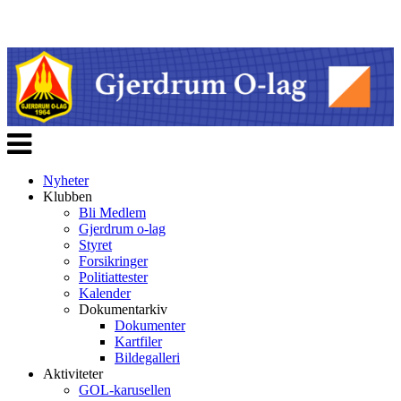
Veksle
navigasjon
Nyheter
Klubben
Bli Medlem
Gjerdrum o-lag
Styret
Forsikringer
Politiattester
Kalender
Dokumentarkiv
Dokumenter
Kartfiler
Bildegalleri
Aktiviteter
GOL-karusellen