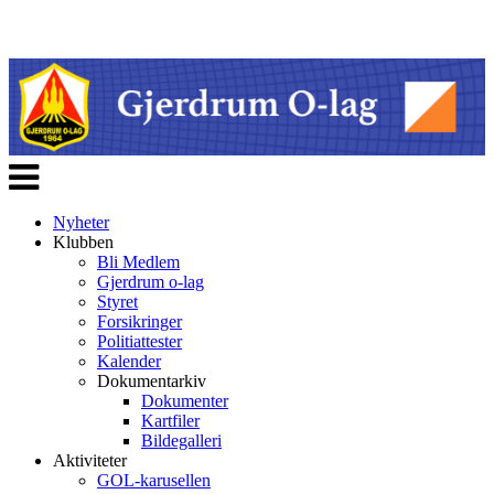
Veksle
navigasjon
Nyheter
Klubben
Bli Medlem
Gjerdrum o-lag
Styret
Forsikringer
Politiattester
Kalender
Dokumentarkiv
Dokumenter
Kartfiler
Bildegalleri
Aktiviteter
GOL-karusellen