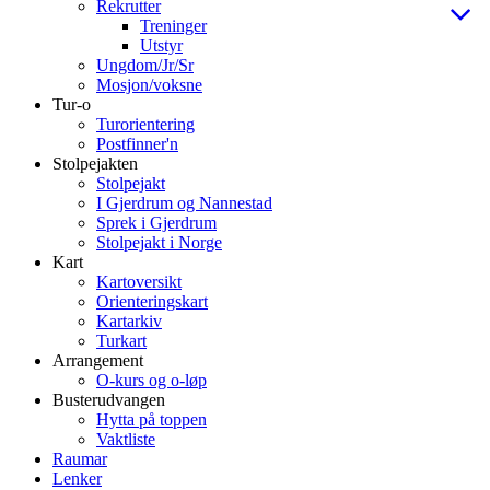
Rekrutter
Treninger
Utstyr
Ungdom/Jr/Sr
Mosjon/voksne
Tur-o
Turorientering
Postfinner'n
Stolpejakten
Stolpejakt
I Gjerdrum og Nannestad
Sprek i Gjerdrum
Stolpejakt i Norge
Kart
Kartoversikt
Orienteringskart
Kartarkiv
Turkart
Arrangement
O-kurs og o-løp
Busterudvangen
Hytta på toppen
Vaktliste
Raumar
Lenker