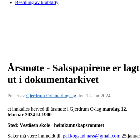
Bestilling av klubbtøy
Årsmøte - Sakspapirene er lagt
ut i dokumentarkivet
Postet av
Gjerdrum Orienteringslag
den
12. jan 2024
et innkalles herved til årsmøte i Gjerdrum O-lag
mandag 12.
februar
2024 kl.1900
Sted: Veståsen skole - heimkunnskapsrommet
Saker må være innmeldt til
pal.kogstad.nass@gmail.com
25.januar