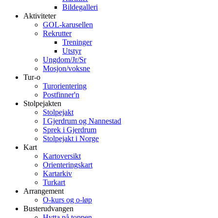
Bildegalleri
Aktiviteter
GOL-karusellen
Rekrutter
Treninger
Utstyr
Ungdom/Jr/Sr
Mosjon/voksne
Tur-o
Turorientering
Postfinner'n
Stolpejakten
Stolpejakt
I Gjerdrum og Nannestad
Sprek i Gjerdrum
Stolpejakt i Norge
Kart
Kartoversikt
Orienteringskart
Kartarkiv
Turkart
Arrangement
O-kurs og o-løp
Busterudvangen
Hytta på toppen