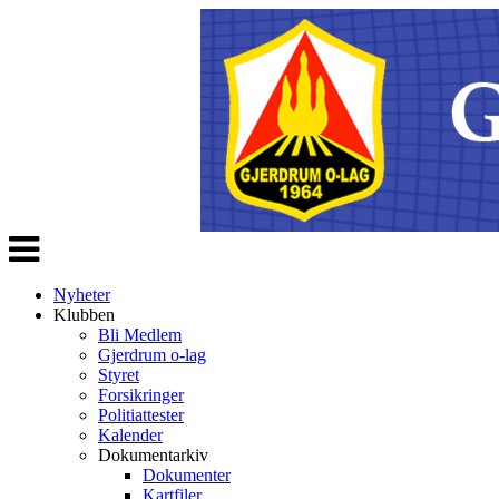
Veksle
navigasjon
Nyheter
Klubben
Bli Medlem
Gjerdrum o-lag
Styret
Forsikringer
Politiattester
Kalender
Dokumentarkiv
Dokumenter
Kartfiler