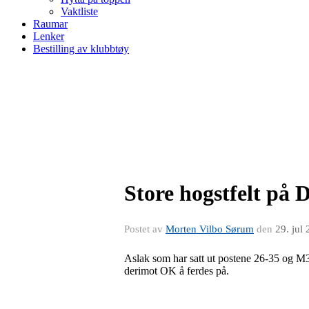
Vaktliste
Raumar
Lenker
Bestilling av klubbtøy
Store hogstfelt på
Postet av
Morten Vilbo Sørum
den
29. jul
Aslak som har satt ut postene 26-35 og M3 
derimot OK å ferdes på.