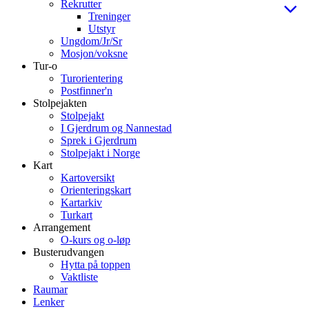
Rekrutter
Treninger
Utstyr
Ungdom/Jr/Sr
Mosjon/voksne
Tur-o
Turorientering
Postfinner'n
Stolpejakten
Stolpejakt
I Gjerdrum og Nannestad
Sprek i Gjerdrum
Stolpejakt i Norge
Kart
Kartoversikt
Orienteringskart
Kartarkiv
Turkart
Arrangement
O-kurs og o-løp
Busterudvangen
Hytta på toppen
Vaktliste
Raumar
Lenker