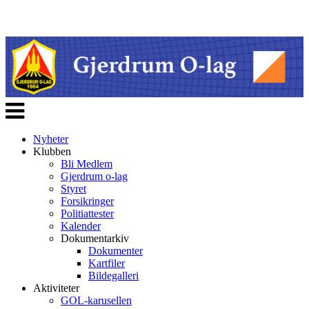
Veksle
navigasjon
Nyheter
Klubben
Bli Medlem
Gjerdrum o-lag
Styret
Forsikringer
Politiattester
Kalender
Dokumentarkiv
Dokumenter
Kartfiler
Bildegalleri
Aktiviteter
GOL-karusellen