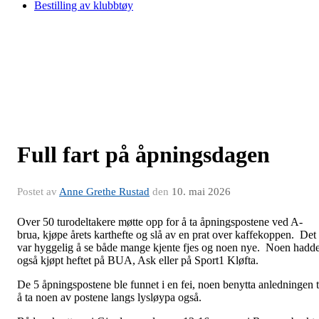
Bestilling av klubbtøy
Full fart på åpningsdagen
Postet av
Anne Grethe Rustad
den
10. mai 2026
Over 50 turodeltakere møtte opp for å ta åpningspostene ved A-
brua, kjøpe årets karthefte og slå av en prat over kaffekoppen. Det
var hyggelig å se både mange kjente fjes og noen nye. Noen hadd
også kjøpt heftet på BUA, Ask eller på Sport1 Kløfta.
De 5 åpningspostene ble funnet i en fei, noen benytta anledningen t
å ta noen av postene langs lysløypa også.