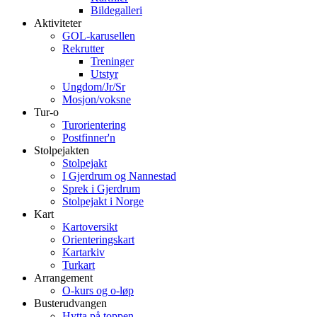
Bildegalleri
Aktiviteter
GOL-karusellen
Rekrutter
Treninger
Utstyr
Ungdom/Jr/Sr
Mosjon/voksne
Tur-o
Turorientering
Postfinner'n
Stolpejakten
Stolpejakt
I Gjerdrum og Nannestad
Sprek i Gjerdrum
Stolpejakt i Norge
Kart
Kartoversikt
Orienteringskart
Kartarkiv
Turkart
Arrangement
O-kurs og o-løp
Busterudvangen
Hytta på toppen