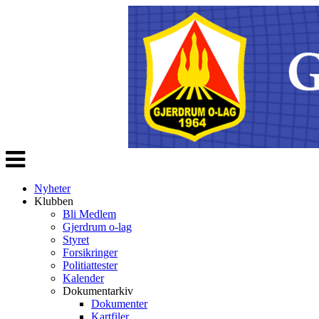
Veksle
navigasjon
Nyheter
Klubben
Bli Medlem
Gjerdrum o-lag
Styret
Forsikringer
Politiattester
Kalender
Dokumentarkiv
Dokumenter
Kartfiler