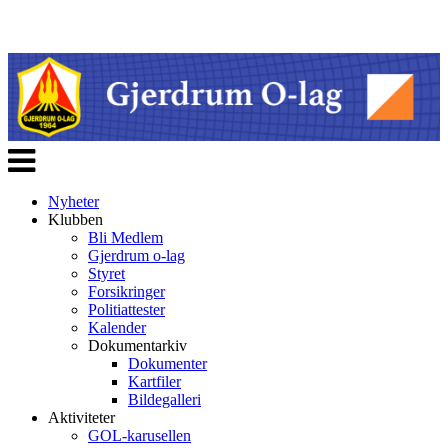
Veksle
navigasjon
Nyheter
Klubben
Bli Medlem
Gjerdrum o-lag
Styret
Forsikringer
Politiattester
Kalender
Dokumentarkiv
Dokumenter
Kartfiler
Bildegalleri
Aktiviteter
GOL-karusellen