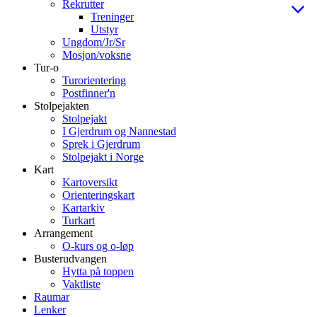
Rekrutter
Treninger
Utstyr
Ungdom/Jr/Sr
Mosjon/voksne
Tur-o
Turorientering
Postfinner'n
Stolpejakten
Stolpejakt
I Gjerdrum og Nannestad
Sprek i Gjerdrum
Stolpejakt i Norge
Kart
Kartoversikt
Orienteringskart
Kartarkiv
Turkart
Arrangement
O-kurs og o-løp
Busterudvangen
Hytta på toppen
Vaktliste
Raumar
Lenker