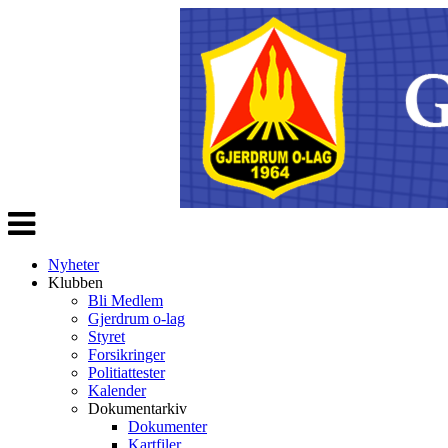
Veksle
navigasjon
Nyheter
Klubben
Bli Medlem
Gjerdrum o-lag
Styret
Forsikringer
Politiattester
Kalender
Dokumentarkiv
Dokumenter
Kartfiler