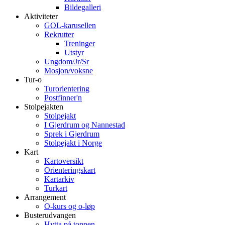
Bildegalleri
Aktiviteter
GOL-karusellen
Rekrutter
Treninger
Utstyr
Ungdom/Jr/Sr
Mosjon/voksne
Tur-o
Turorientering
Postfinner'n
Stolpejakten
Stolpejakt
I Gjerdrum og Nannestad
Sprek i Gjerdrum
Stolpejakt i Norge
Kart
Kartoversikt
Orienteringskart
Kartarkiv
Turkart
Arrangement
O-kurs og o-løp
Busterudvangen
Hytta på toppen