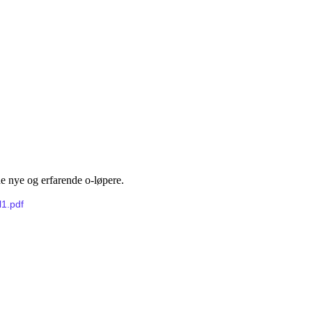
åde nye og erfarende o-løpere.
l1.pdf