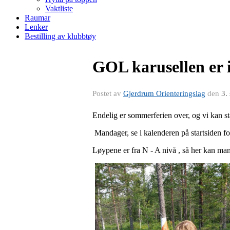
Vaktliste
Raumar
Lenker
Bestilling av klubbtøy
GOL karusellen er i
Postet av
Gjerdrum Orienteringslag
den
3.
Endelig er sommerferien over, og vi kan s
Mandager, se i kalenderen på startsiden for 
Løypene er fra N - A nivå , så her kan m