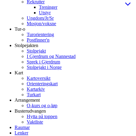
Rekrutter
Treninger
Utstyr
Ungdom/Jr/Sr
Mosjon/voksne
Tur-o
Turorientering
Postfinner'n
Stolpejakten
Stolpejakt
I Gjerdrum og Nannestad
Sprek i Gjerdrum
Stolpejakt i Norge
Kart
Kartoversikt
Orienteringskart
Kartarkiv
Turkart
Arrangement
O-kurs og o-løp
Busterudvangen
Hytta på toppen
Vaktliste
Raumar
Lenker