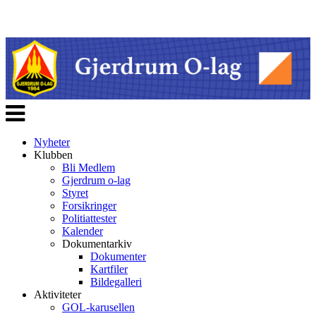
Veksle
navigasjon
Nyheter
Klubben
Bli Medlem
Gjerdrum o-lag
Styret
Forsikringer
Politiattester
Kalender
Dokumentarkiv
Dokumenter
Kartfiler
Bildegalleri
Aktiviteter
GOL-karusellen