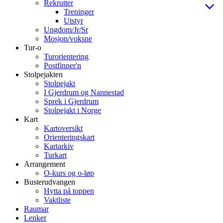
Rekrutter
Treninger
Utstyr
Ungdom/Jr/Sr
Mosjon/voksne
Tur-o
Turorientering
Postfinner'n
Stolpejakten
Stolpejakt
I Gjerdrum og Nannestad
Sprek i Gjerdrum
Stolpejakt i Norge
Kart
Kartoversikt
Orienteringskart
Kartarkiv
Turkart
Arrangement
O-kurs og o-løp
Busterudvangen
Hytta på toppen
Vaktliste
Raumar
Lenker