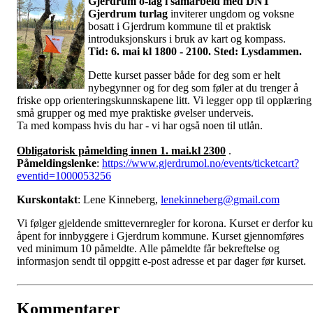
Gjerdrum o-lag i samarbeid med DNT
Gjerdrum turlag
inviterer ungdom og voksne
bosatt i Gjerdrum kommune til et praktisk
introduksjonskurs i bruk av kart og kompass.
Tid: 6. mai kl 1800 - 2100. Sted: Lysdammen.
Dette kurset passer både for deg som er helt
nybegynner og for deg som føler at du trenger å
friske opp orienteringskunnskapene litt. Vi legger opp til opplæring 
små grupper og med mye praktiske øvelser underveis.
Ta med kompass hvis du har - vi har også noen til utlån.
Obligatorisk påmelding innen 1. mai
.kl 2300
.
Påmeldingslenke
:
https://www.gjerdrumol.no/events/ticketcart?
eventid=1000053256
Kurskontakt
: Lene Kinneberg,
lenekinneberg@gmail.com
Vi følger gjeldende smittevernregler for korona. Kurset er derfor k
åpent for innbyggere i Gjerdrum kommune. Kurset gjennomføres
ved minimum 10 påmeldte. Alle påmeldte får bekreftelse og
informasjon sendt til oppgitt e-post adresse et par dager før kurset
Kommentarer