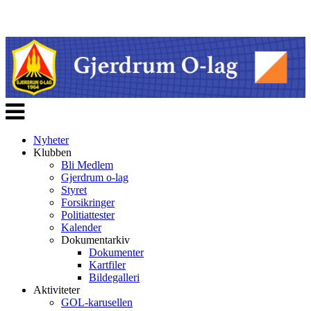
Veksle
navigasjon
Nyheter
Klubben
Bli Medlem
Gjerdrum o-lag
Styret
Forsikringer
Politiattester
Kalender
Dokumentarkiv
Dokumenter
Kartfiler
Bildegalleri
Aktiviteter
GOL-karusellen