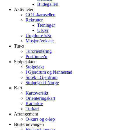
Bildegalleri
Aktiviteter
GOL-karusellen
Rekrutter
Treninger
Utstyr
Ungdom/Jr/Sr
Mosjon/voksne
Tur-o
Turorientering
Postfinner'n
Stolpejakten
Stolpejakt
I Gjerdrum og Nannestad
Sprek i Gjerdrum
Stolpejakt i Norge
Kart
Kartoversikt
Orienteringskart
Kartarkiv
Turkart
Arrangement
O-kurs og o-løp
Busterudvangen
Hytta på toppen