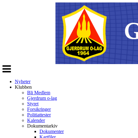
Veksle
navigasjon
Nyheter
Klubben
Bli Medlem
Gjerdrum o-lag
Styret
Forsikringer
Politiattester
Kalender
Dokumentarkiv
Dokumenter
Kartfiler