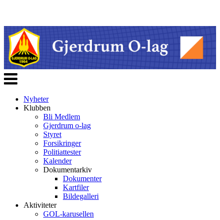
Veksle
navigasjon
Nyheter
Klubben
Bli Medlem
Gjerdrum o-lag
Styret
Forsikringer
Politiattester
Kalender
Dokumentarkiv
Dokumenter
Kartfiler
Bildegalleri
Aktiviteter
GOL-karusellen