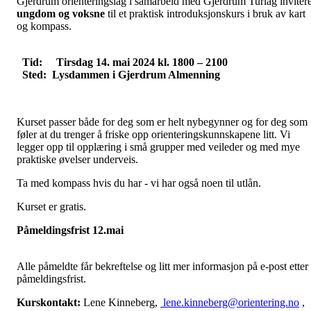
Gjerdrum orienteringslag i samarbeid med Gjerdrum Turlag inviter
ungdom og voksne
til et praktisk introduksjonskurs i bruk av kart
og kompass.
Tid: Tirsdag 14. mai 2024 kl. 1800 – 2100
Sted: Lysdammen i Gjerdrum Almenning
Kurset passer både for deg som er helt nybegynner og for deg som
føler at du trenger å friske opp orienteringskunnskapene litt. Vi
legger opp til opplæring i små grupper med veileder og med mye
praktiske øvelser underveis.
Ta med kompass hvis du har - vi har også noen til utlån.
Kurset er gratis.
Påmeldingsfrist 12.mai
Alle påmeldte får bekreftelse og litt mer informasjon på e-post etter
påmeldingsfrist.
Kurskontakt:
Lene Kinneberg,
lene.kinneberg@orientering.no
,