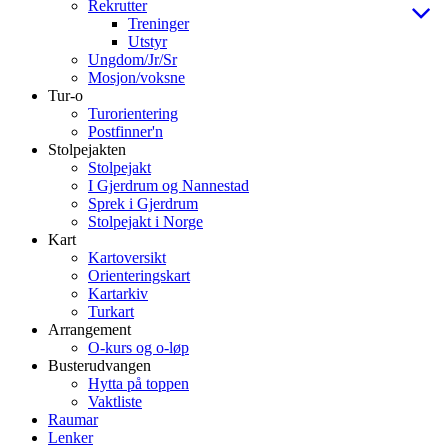
Rekrutter
Treninger
Utstyr
Ungdom/Jr/Sr
Mosjon/voksne
Tur-o
Turorientering
Postfinner'n
Stolpejakten
Stolpejakt
I Gjerdrum og Nannestad
Sprek i Gjerdrum
Stolpejakt i Norge
Kart
Kartoversikt
Orienteringskart
Kartarkiv
Turkart
Arrangement
O-kurs og o-løp
Busterudvangen
Hytta på toppen
Vaktliste
Raumar
Lenker