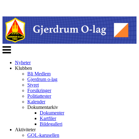
Veksle
navigasjon
Nyheter
Klubben
Bli Medlem
Gjerdrum o-lag
Styret
Forsikringer
Politiattester
Kalender
Dokumentarkiv
Dokumenter
Kartfiler
Bildegalleri
Aktiviteter
GOL-karusellen