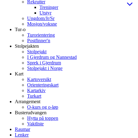
Rekrutter
Treninger
Utstyr
Ungdom/Jr/Sr
Mosjon/voksne
Tur-o
Turorientering
Postfinner'n
Stolpejakten
Stolpejakt
I Gjerdrum og Nannestad
Sprek i Gjerdrum
Stolpejakt i Norge
Kart
Kartoversikt
Orienteringskart
Kartarkiv
Turkart
Arrangement
O-kurs og o-løp
Busterudvangen
Hytta på toppen
Vaktliste
Raumar
Lenker