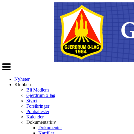
Veksle
navigasjon
Nyheter
Klubben
Bli Medlem
Gjerdrum o-lag
Styret
Forsikringer
Politiattester
Kalender
Dokumentarkiv
Dokumenter
Kartfiler