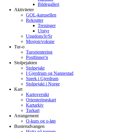
Bildegalleri
Aktiviteter
GOL-karusellen
Rekrutter
Treninger
Utstyr
Ungdom/Jr/Sr
Mosjon/voksne
Tur-o
Turorientering
Postfinner'n
Stolpejakten
Stolpejakt
I Gjerdrum og Nannestad
Sprek i Gjerdrum
Stolpejakt i Norge
Kart
Kartoversikt
Orienteringskart
Kartarkiv
Turkart
Arrangement
O-kurs og o-løp
Busterudvangen
Hytta på toppen