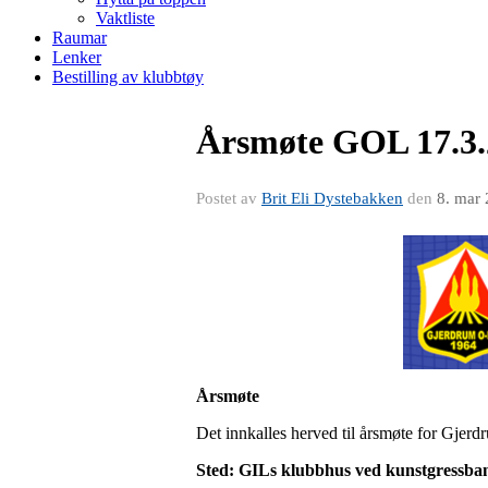
Vaktliste
Raumar
Lenker
Bestilling av klubbtøy
Årsmøte GOL 17.3.
Postet av
Brit Eli Dystebakken
den
8. mar
Årsmøte
Det innkalles herved til årsmøte for Gjerd
Sted: GILs klubbhus ved kunstgressba